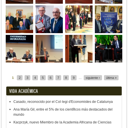
Páginas
1
2
3
4
5
6
7
8
9
…
siguiente ›
última »
VIDA ACADÉMICA
Casado, reconocido por el Col·legi d'Economistes de Catalunya
Ana María Gil, entre el 5% de los científicos más destacados del
mundo
Kacprzyk, nuevo Miembro de la Academia Africana de Ciencias