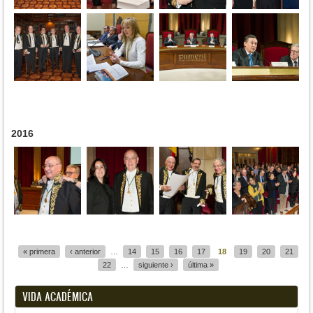
2016
Páginas
« primera
‹ anterior
…
14
15
16
17
18
19
20
21
22
…
siguiente ›
última »
VIDA ACADÉMICA