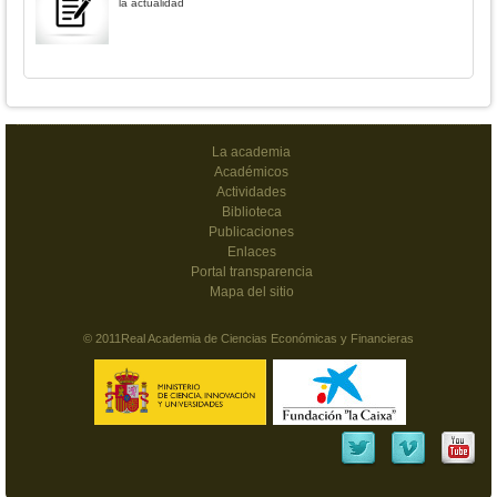
la actualidad
La academia
Académicos
Actividades
Biblioteca
Publicaciones
Enlaces
Portal transparencia
Mapa del sitio
© 2011Real Academia de Ciencias Económicas y Financieras