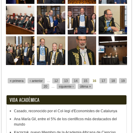
Páginas
« primera
‹ anterior
…
12
13
14
15
16
17
18
19
20
…
siguiente ›
última »
VIDA ACADÉMICA
Casado, reconocido por el Col·legi d'Economistes de Catalunya
Ana María Gil, entre el 5% de los científicos más destacados del
mundo
Kacprzyk, nuevo Miembro de la Academia Africana de Ciencias