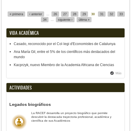
Páginas
« primera
‹ anterior
…
26
27
28
29
30
31
32
33
34
…
siguiente ›
última »
VIDA ACADÉMICA
Casado, reconocido por el Col·legi d'Economistes de Catalunya
Ana María Gil, entre el 5% de los científicos más destacados del
mundo
Kacprzyk, nuevo Miembro de la Academia Africana de Ciencias
Más
ACTIVIDADES
Legados biográficos
La RACEF desarrolla un proyecto biográfico que permite
descubrir la destacada trayectoria profesional, académica y
científica de sus Académicos