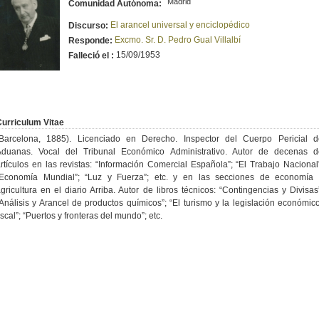
Madrid
Comunidad Autónoma:
El arancel universal y enciclopédico
Discurso:
Excmo. Sr. D. Pedro Gual Villalbí
Responde:
15/09/1953
Falleció el :
urriculum Vitae
(Barcelona, 1885). Licenciado en Derecho. Inspector del Cuerpo Pericial d
Aduanas. Vocal del Tribunal Económico Administrativo. Autor de decenas d
rtículos en las revistas: “Información Comercial Española”; “El Trabajo Nacional
“Economía Mundial”; “Luz y Fuerza”; etc. y en las secciones de economía 
gricultura en el diario Arriba. Autor de libros técnicos: “Contingencias y Divisas
Análisis y Arancel de productos químicos”; “El turismo y la legislación económic
iscal”; “Puertos y fronteras del mundo”; etc.