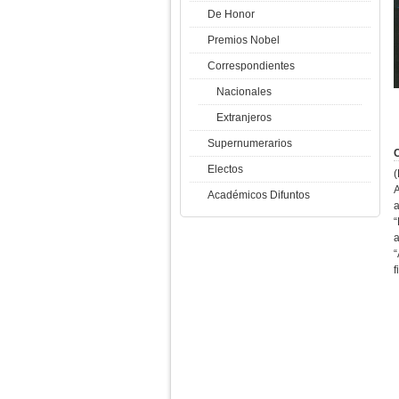
De Honor
Premios Nobel
Correspondientes
Nacionales
Extranjeros
Supernumerarios
C
Electos
Académicos Difuntos
a
a
“
f