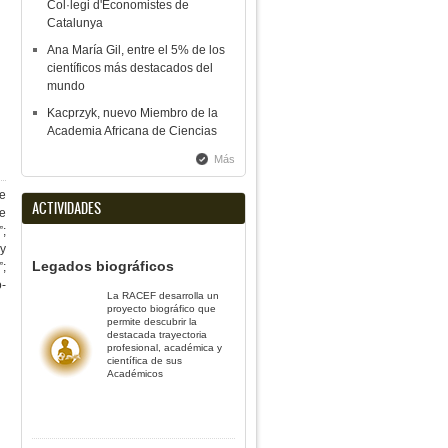
Col·legi d'Economistes de
Catalunya
Ana María Gil, entre el 5% de los
científicos más destacados del
mundo
Kacprzyk, nuevo Miembro de la
Academia Africana de Ciencias
Más
e
ACTIVIDADES
e
”;
y
Legados biográficos
”;
o-
La RACEF desarrolla un
proyecto biográfico que
permite descubrir la
destacada trayectoria
profesional, académica y
científica de sus
Académicos