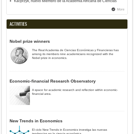
Kacprzyk, nuevo Miembro de la Academia Africana de Ciencias
More
ACTIVITIES
Nobel prize winners
The Real Academia de Ciencias Económicas y Financieras has
among its members nine academicians recognized with the
Nobel prize in economics.
Economic-financial Research Observatory
A space for academic research and reflection within economic-
financial area.
New Trends in Economics
El ciclo New Trends in Economics investiga las nuevas
tendencias en la ciencia económica