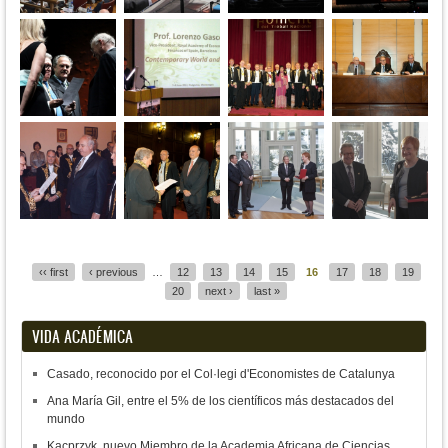
Pages
‹‹ first
‹ previous
…
12
13
14
15
16
17
18
19
20
next ›
last »
VIDA ACADÉMICA
Casado, reconocido por el Col·legi d'Economistes de Catalunya
Ana María Gil, entre el 5% de los científicos más destacados del
mundo
Kacprzyk, nuevo Miembro de la Academia Africana de Ciencias