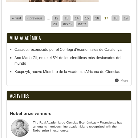
Pages
‹‹ first
‹ previous
…
12
13
14
15
16
17
18
19
20
next ›
last »
VIDA ACADÉMICA
Casado, reconocido por el Col·legi d'Economistes de Catalunya
Ana María Gil, entre el 5% de los científicos más destacados del
mundo
Kacprzyk, nuevo Miembro de la Academia Africana de Ciencias
More
ACTIVITIES
Nobel prize winners
The Real Academia de Ciencias Económicas y Financieras has
among its members nine academicians recognized with the
Nobel prize in economics.