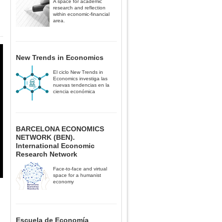
A space for academic
research and reflection
within economic-financial
area.
New Trends in Economics
El ciclo New Trends in
Economics investiga las
nuevas tendencias en la
ciencia económica
BARCELONA ECONOMICS
NETWORK (BEN).
International Economic
Research Network
Face-to-face and virtual
space for a humanist
economy
Escuela de Economía