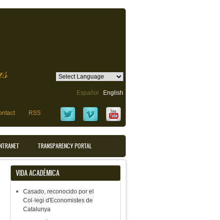
as
Español
English
ntact
RSS
INTRANET
TRANSPARENCY PORTAL
VIDA ACADÉMICA
Casado, reconocido por el
Col·legi d'Economistes de
Catalunya