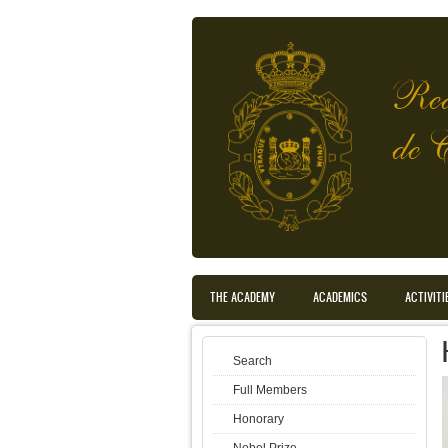
Skip to main content
Rea
de 
Main menu en translated
THE ACADEMY
ACADEMICS
ACTIVITI
Search
Full Members
Honorary
Nobel Prize