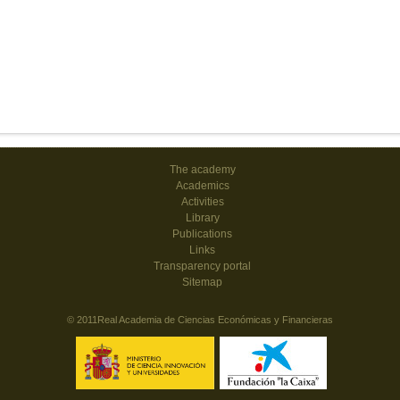
The academy
Academics
Activities
Library
Publications
Links
Transparency portal
Sitemap
© 2011Real Academia de Ciencias Económicas y Financieras