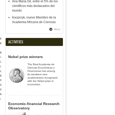
Ana María Gil, entre el 5% de los
científicos más destacados del
mundo
Kacprzyk, nuevo Miembro de la
Academia Africana de Ciencias
More
e
ACTIVITIES
e
ia
Nobel prize winners
-
s:
The Real Academia de
.
Ciencias Económicas y
a,
Financieras has among
its members nine
ra
academicians recognized
n
with the Nobel prize in
do
economics.
no
la
.
Economic-financial Research
Observatory