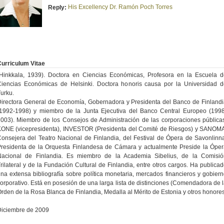
His Excellency Dr. Ramón Poch Torres
Reply:
urriculum Vitae
(Hinkkala, 1939). Doctora en Ciencias Económicas, Profesora en la Escuela d
Ciencias Económicas de Helsinki. Doctora honoris causa por la Universidad d
urku.
irectora General de Economía, Gobernadora y Presidenta del Banco de Finland
(1992-1998) y miembro de la Junta Ejecutiva del Banco Central Europeo (1998
003). Miembro de los Consejos de Administración de las corporaciones pública
KONE (vicepresidenta), INVESTOR (Presidenta del Comité de Riesgos) y SANOMA
onsejera del Teatro Nacional de Finlandia, del Festival de Ópera de Savonlinn
residenta de la Orquesta Finlandesa de Cámara y actualmente Preside la Ópe
Nacional de Finlandia. Es miembro de la Academia Sibelius, de la Comisió
rilateral y de la Fundación Cultural de Finlandia, entre otros cargos. Ha publica
na extensa bibliografía sobre política monetaria, mercados financieros y gobier
orporativo. Está en posesión de una larga lista de distinciones (Comendadora de 
rden de la Rosa Blanca de Finlandia, Medalla al Mérito de Estonia y otros honores
Diciembre de 2009