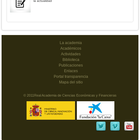
la actualidad
La academia
Académicos
Actividades
Biblioteca
Publicaciones
Enlaces
Portal transparencia
Mapa del sitio
© 2011Real Academia de Ciencias Económicas y Financieras