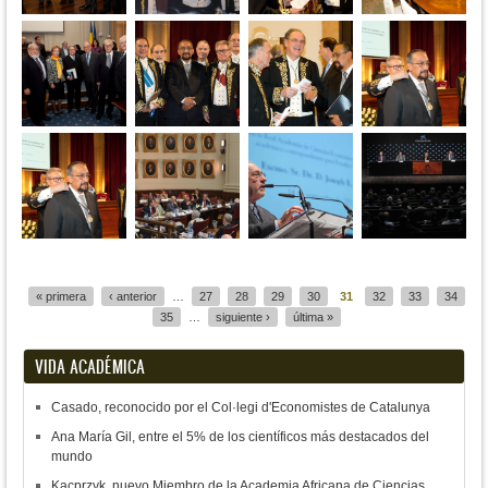
Páginas
« primera
‹ anterior
…
27
28
29
30
31
32
33
34
35
…
siguiente ›
última »
VIDA ACADÉMICA
Casado, reconocido por el Col·legi d'Economistes de Catalunya
Ana María Gil, entre el 5% de los científicos más destacados del
mundo
Kacprzyk, nuevo Miembro de la Academia Africana de Ciencias