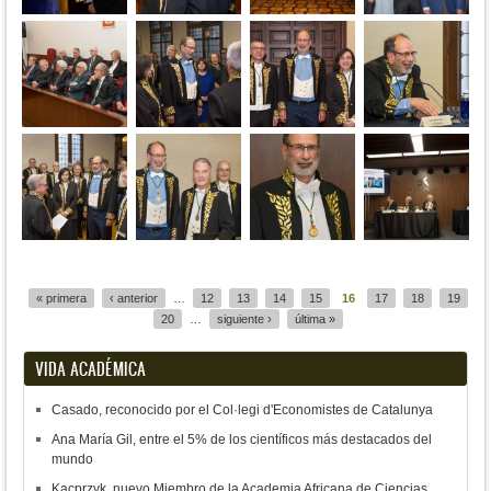
Páginas
« primera
‹ anterior
…
12
13
14
15
16
17
18
19
20
…
siguiente ›
última »
VIDA ACADÉMICA
Casado, reconocido por el Col·legi d'Economistes de Catalunya
Ana María Gil, entre el 5% de los científicos más destacados del
mundo
Kacprzyk, nuevo Miembro de la Academia Africana de Ciencias