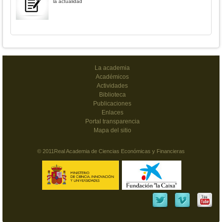
la actualidad
La academia
Académicos
Actividades
Biblioteca
Publicaciones
Enlaces
Portal transparencia
Mapa del sitio
© 2011Real Academia de Ciencias Económicas y Financieras