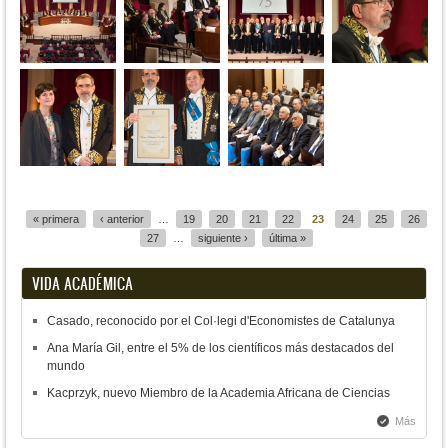
Páginas
« primera
‹ anterior
…
19
20
21
22
23
24
25
26
27
…
siguiente ›
última »
VIDA ACADÉMICA
Casado, reconocido por el Col·legi d'Economistes de Catalunya
Ana María Gil, entre el 5% de los científicos más destacados del
mundo
Kacprzyk, nuevo Miembro de la Academia Africana de Ciencias
Más