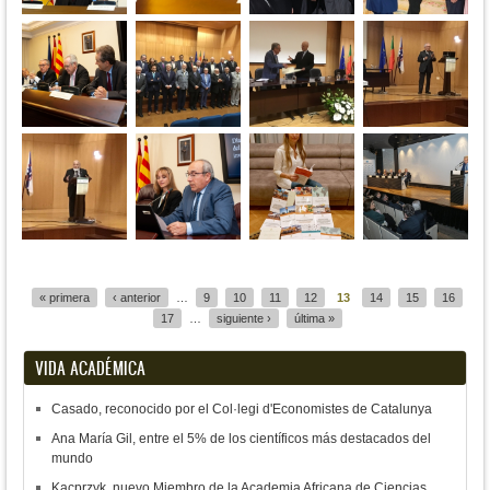
Páginas
« primera
‹ anterior
…
9
10
11
12
13
14
15
16
17
…
siguiente ›
última »
VIDA ACADÉMICA
Casado, reconocido por el Col·legi d'Economistes de Catalunya
Ana María Gil, entre el 5% de los científicos más destacados del
mundo
Kacprzyk, nuevo Miembro de la Academia Africana de Ciencias