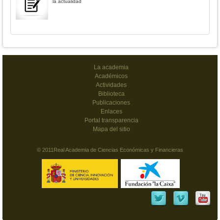
la actualidad
La academia
Académicos
Actividades
Biblioteca
Publicaciones
Enlaces
Portal transparencia
Mapa del sitio
© 2011Real Academia de Ciencias Económicas y Financieras