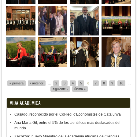
Páginas
« primera
‹ anterior
…
2
3
4
5
6
7
8
9
10
…
siguiente ›
última »
VIDA ACADÉMICA
Casado, reconocido por el Col·legi d'Economistes de Catalunya
Ana María Gil, entre el 5% de los científicos más destacados del
mundo
Kacprzyk, nuevo Miembro de la Academia Africana de Ciencias