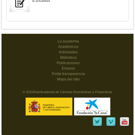
la actualidad
La academia
Académicos
Actividades
Biblioteca
Publicaciones
Enlaces
Portal transparencia
Mapa del sitio
© 2011Real Academia de Ciencias Económicas y Financieras