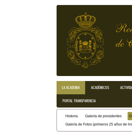
Pasar al contenido principal
Rea
de 
LA ACADEMIA
ACADÉMICOS
ACTIVID
Menú principal
PORTAL TRANSPARENCIA
Historia
Galería de presidentes
G
Menú secundario
Galería de Fotos (primeros 25 años de his