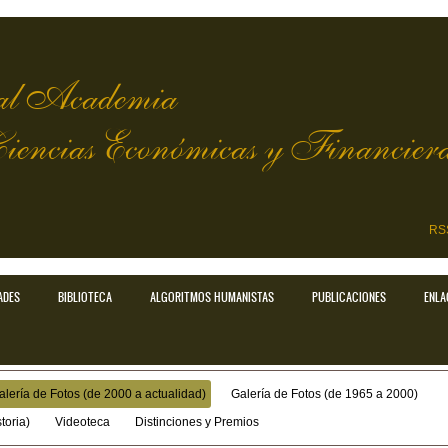
l Academia
Ciencias Económicas y Financier
RS
ADES
BIBLIOTECA
ALGORITMOS HUMANISTAS
PUBLICACIONES
ENLA
alería de Fotos (de 2000 a actualidad)
Galería de Fotos (de 1965 a 2000)
toria)
Videoteca
Distinciones y Premios