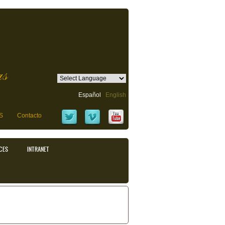
as
Español
English
S
Contacto
CES
INTRANET