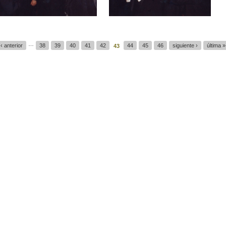
…
‹ anterior
38
39
40
41
42
44
45
46
siguiente ›
última »
43