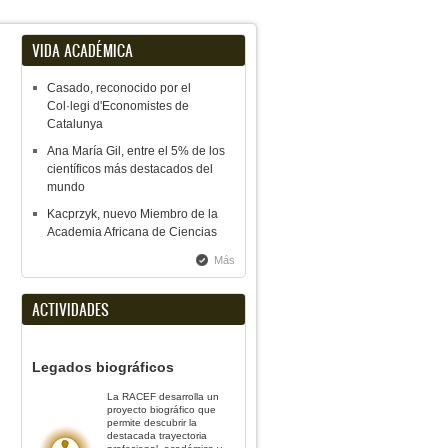
VIDA ACADÉMICA
Casado, reconocido por el
Col·legi d'Economistes de
Catalunya
Ana María Gil, entre el 5% de los
científicos más destacados del
mundo
Kacprzyk, nuevo Miembro de la
Academia Africana de Ciencias
Más
ACTIVIDADES
Legados biográficos
La RACEF desarrolla un
proyecto biográfico que
permite descubrir la
destacada trayectoria