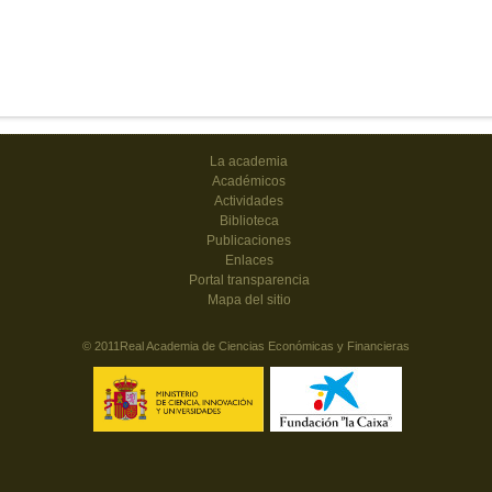
La academia
Académicos
Actividades
Biblioteca
Publicaciones
Enlaces
Portal transparencia
Mapa del sitio
© 2011Real Academia de Ciencias Económicas y Financieras