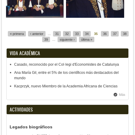
Páginas
« primera
‹ anterior
…
31
32
33
34
35
36
37
38
39
…
siguiente ›
última »
VIDA ACADÉMICA
Casado, reconocido por el Col·legi d'Economistes de Catalunya
Ana María Gil, entre el 5% de los científicos más destacados del
mundo
Kacprzyk, nuevo Miembro de la Academia Africana de Ciencias
Más
ACTIVIDADES
Legados biográficos