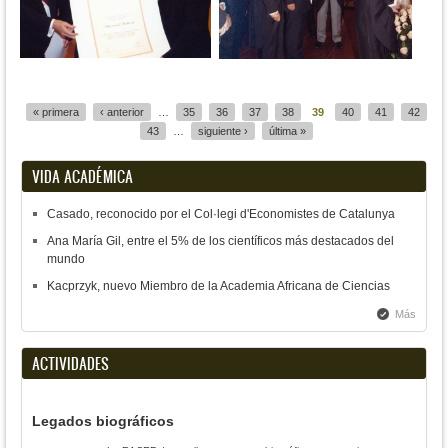
Páginas
« primera
‹ anterior
…
35
36
37
38
39
40
41
42
43
…
siguiente ›
última »
VIDA ACADÉMICA
Casado, reconocido por el Col·legi d'Economistes de Catalunya
Ana María Gil, entre el 5% de los científicos más destacados del
mundo
Kacprzyk, nuevo Miembro de la Academia Africana de Ciencias
Más
ACTIVIDADES
Legados biográficos