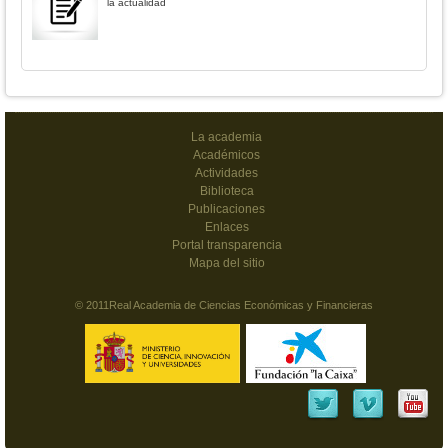
la actualidad
La academia
Académicos
Actividades
Biblioteca
Publicaciones
Enlaces
Portal transparencia
Mapa del sitio
© 2011Real Academia de Ciencias Económicas y Financieras