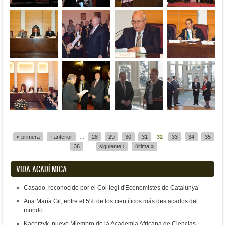
Páginas
« primera
‹ anterior
…
28
29
30
31
32
33
34
35
36
…
siguiente ›
última »
VIDA ACADÉMICA
Casado, reconocido por el Col·legi d'Economistes de Catalunya
Ana María Gil, entre el 5% de los científicos más destacados del
mundo
Kacprzyk, nuevo Miembro de la Academia Africana de Ciencias