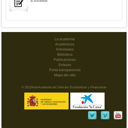
la actualidad
La academia
Académicos
Actividades
Biblioteca
Publicaciones
Enlaces
Portal transparencia
Mapa del sitio
© 2011Real Academia de Ciencias Económicas y Financieras