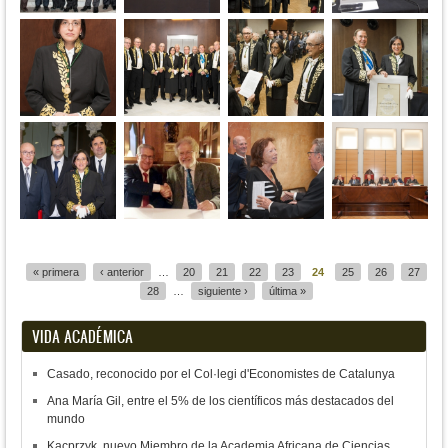
Páginas
« primera
‹ anterior
…
20
21
22
23
24
25
26
27
28
…
siguiente ›
última »
VIDA ACADÉMICA
Casado, reconocido por el Col·legi d'Economistes de Catalunya
Ana María Gil, entre el 5% de los científicos más destacados del
mundo
Kacprzyk, nuevo Miembro de la Academia Africana de Ciencias