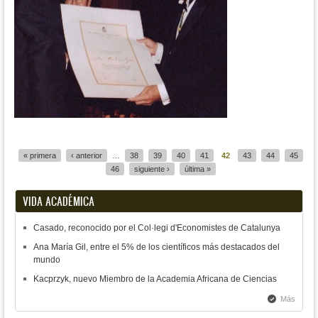
Páginas
« primera
‹ anterior
…
38
39
40
41
42
43
44
45
46
siguiente ›
última »
VIDA ACADÉMICA
Casado, reconocido por el Col·legi d'Economistes de Catalunya
Ana María Gil, entre el 5% de los científicos más destacados del
mundo
Kacprzyk, nuevo Miembro de la Academia Africana de Ciencias
Más