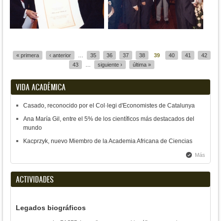
Páginas
« primera
‹ anterior
…
35
36
37
38
39
40
41
42
43
…
siguiente ›
última »
VIDA ACADÉMICA
Casado, reconocido por el Col·legi d'Economistes de Catalunya
Ana María Gil, entre el 5% de los científicos más destacados del
mundo
Kacprzyk, nuevo Miembro de la Academia Africana de Ciencias
Más
ACTIVIDADES
Legados biográficos