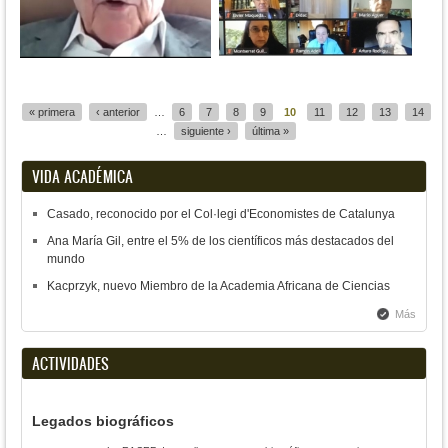
Páginas
« primera
‹ anterior
…
6
7
8
9
10
11
12
13
14
…
siguiente ›
última »
VIDA ACADÉMICA
Casado, reconocido por el Col·legi d'Economistes de Catalunya
Ana María Gil, entre el 5% de los científicos más destacados del
mundo
Kacprzyk, nuevo Miembro de la Academia Africana de Ciencias
Más
ACTIVIDADES
Legados biográficos