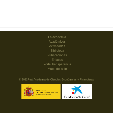
La academia
Académicos
Actividades
Biblioteca
Publicaciones
Enlaces
Portal transparencia
Mapa del sitio
© 2011Real Academia de Ciencias Económicas y Financieras