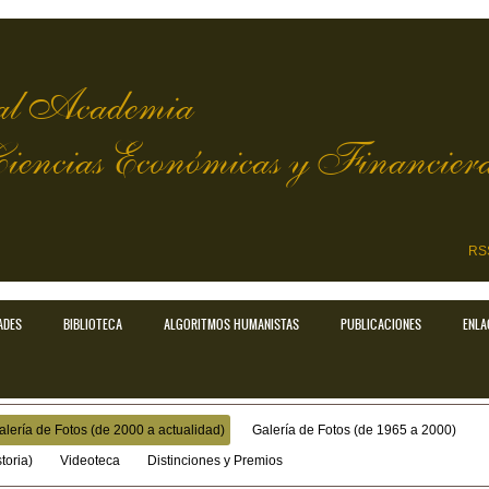
l Academia
Ciencias Económicas y Financier
RS
ADES
BIBLIOTECA
ALGORITMOS HUMANISTAS
PUBLICACIONES
ENLA
alería de Fotos (de 2000 a actualidad)
Galería de Fotos (de 1965 a 2000)
toria)
Videoteca
Distinciones y Premios