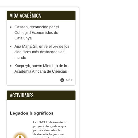
VIDA ACADÉMICA
Casado, reconocido por el
Col·legi d'Economistes de
Catalunya
Ana María Gil, entre el 5% de los
científicos más destacados del
mundo
Kacprzyk, nuevo Miembro de la
Academia Africana de Ciencias
Más
ACTIVIDADES
Legados biográficos
La RACEF desarrolla un
proyecto biográfico que
permite descubrir la
destacada trayectoria