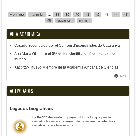
Páginas
« primera
‹ anterior
…
38
39
40
41
42
43
44
45
46
siguiente ›
última »
VIDA ACADÉMICA
Casado, reconocido por el Col·legi d'Economistes de Catalunya
Ana María Gil, entre el 5% de los científicos más destacados del
mundo
Kacprzyk, nuevo Miembro de la Academia Africana de Ciencias
Más
ACTIVIDADES
Legados biográficos
La RACEF desarrolla un proyecto biográfico que permite
descubrir la destacada trayectoria profesional, académica y
científica de sus Académicos