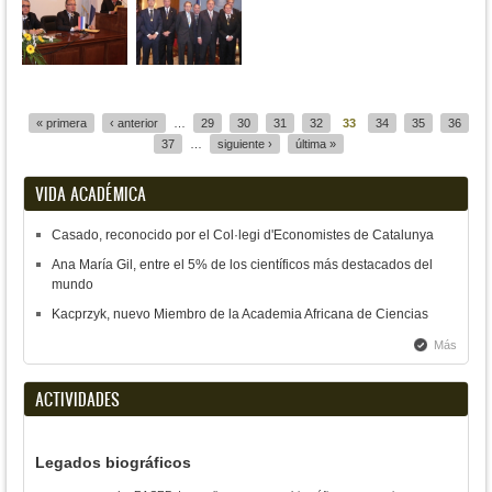
Páginas
« primera
‹ anterior
…
29
30
31
32
33
34
35
36
37
…
siguiente ›
última »
VIDA ACADÉMICA
Casado, reconocido por el Col·legi d'Economistes de Catalunya
Ana María Gil, entre el 5% de los científicos más destacados del
mundo
Kacprzyk, nuevo Miembro de la Academia Africana de Ciencias
Más
ACTIVIDADES
Legados biográficos