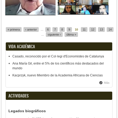
Páginas
« primera
‹ anterior
…
6
7
8
9
10
11
12
13
14
…
siguiente ›
última »
VIDA ACADÉMICA
Casado, reconocido por el Col·legi d'Economistes de Catalunya
Ana María Gil, entre el 5% de los científicos más destacados del
mundo
Kacprzyk, nuevo Miembro de la Academia Africana de Ciencias
Más
ACTIVIDADES
Legados biográficos