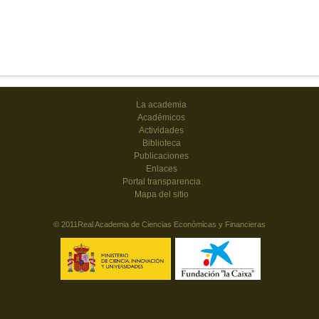
La academia
Académicos
Actividades
Biblioteca
Publicaciones
Enlaces
Portal transparencia
Mapa del sitio
© 2011Real Academia de Ciencias Económicas y Financieras