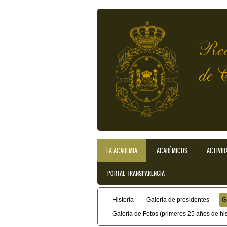
Pasar al contenido principal
Rea
de 
LA ACADEMIA
ACADÉMICOS
ACTIVID
Menú principal
PORTAL TRANSPARENCIA
Historia
Galería de presidentes
G
Menú secundario
Galería de Fotos (primeros 25 años de his