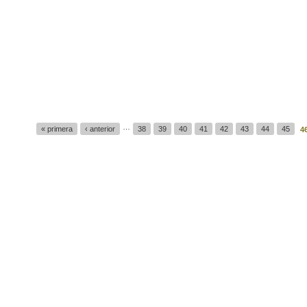
…
« primera
‹ anterior
38
39
40
41
42
43
44
45
4