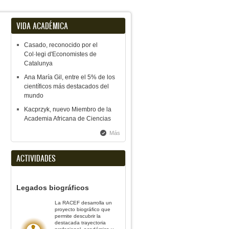
VIDA ACADÉMICA
Casado, reconocido por el
Col·legi d'Economistes de
Catalunya
Ana María Gil, entre el 5% de los
científicos más destacados del
mundo
Kacprzyk, nuevo Miembro de la
Academia Africana de Ciencias
Más
ACTIVIDADES
Legados biográficos
La RACEF desarrolla un
proyecto biográfico que
permite descubrir la
destacada trayectoria