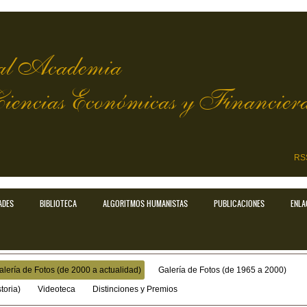
l Academia
Ciencias Económicas y Financier
RS
ADES
BIBLIOTECA
ALGORITMOS HUMANISTAS
PUBLICACIONES
ENLA
alería de Fotos (de 2000 a actualidad)
Galería de Fotos (de 1965 a 2000)
toria)
Videoteca
Distinciones y Premios