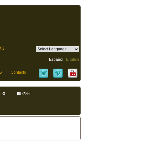
as
Español
English
S
Contacto
CES
INTRANET