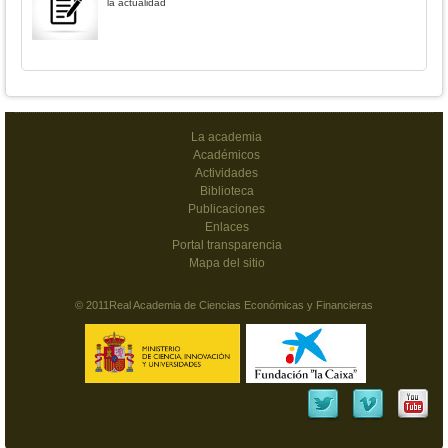
la actualidad
La academia
Académicos
Actividades
Biblioteca
Publicaciones
Enlaces
Portal transparencia
Mapa del sitio
© 2011Real Academia de Ciencias Económicas y Financieras