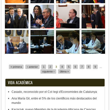
Páginas
« primera
‹ anterior
1
2
3
4
5
6
7
8
9
…
siguiente ›
última »
VIDA ACADÉMICA
Casado, reconocido por el Col·legi d'Economistes de Catalunya
Ana María Gil, entre el 5% de los científicos más destacados del
mundo
Kacprzyk, nuevo Miembro de la Academia Africana de Ciencias