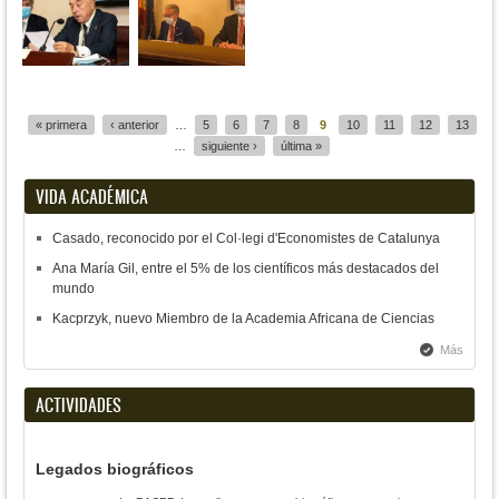
Páginas
« primera
‹ anterior
…
5
6
7
8
9
10
11
12
13
…
siguiente ›
última »
VIDA ACADÉMICA
Casado, reconocido por el Col·legi d'Economistes de Catalunya
Ana María Gil, entre el 5% de los científicos más destacados del
mundo
Kacprzyk, nuevo Miembro de la Academia Africana de Ciencias
Más
ACTIVIDADES
Legados biográficos