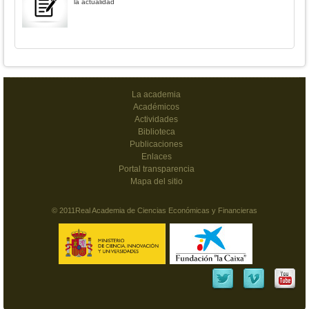
la actualidad
La academia
Académicos
Actividades
Biblioteca
Publicaciones
Enlaces
Portal transparencia
Mapa del sitio
© 2011Real Academia de Ciencias Económicas y Financieras