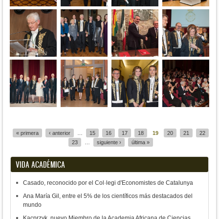
Páginas
« primera
‹ anterior
…
15
16
17
18
19
20
21
22
23
…
siguiente ›
última »
VIDA ACADÉMICA
Casado, reconocido por el Col·legi d'Economistes de Catalunya
Ana María Gil, entre el 5% de los científicos más destacados del
mundo
Kacprzyk, nuevo Miembro de la Academia Africana de Ciencias