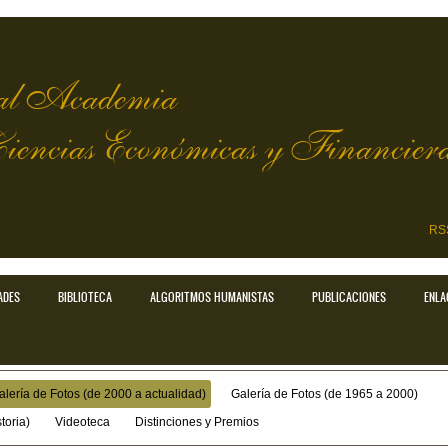
l Academia
Ciencias Económicas y Financier
RS
ADES
BIBLIOTECA
ALGORITMOS HUMANISTAS
PUBLICACIONES
ENLA
alería de Fotos (de 2000 a actualidad)
Galería de Fotos (de 1965 a 2000)
toria)
Videoteca
Distinciones y Premios