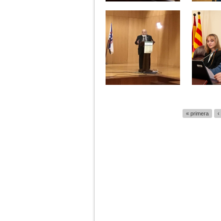
Páginas
« primera
‹