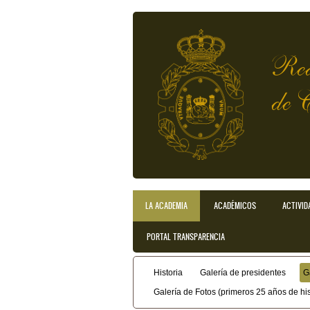
Pasar al contenido principal
Rea
de 
LA ACADEMIA
ACADÉMICOS
ACTIVID
Menú principal
PORTAL TRANSPARENCIA
Historia
Galería de presidentes
G
Menú secundario
Galería de Fotos (primeros 25 años de his