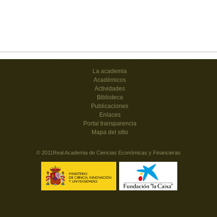
La academia
Académicos
Actividades
Biblioteca
Publicaciones
Enlaces
Portal transparencia
Mapa del sitio
© 2011Real Academia de Ciencias Económicas y Financieras