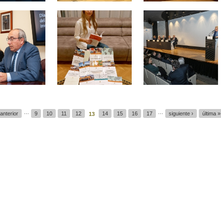
…
…
 anterior
9
10
11
12
14
15
16
17
siguiente ›
última »
13