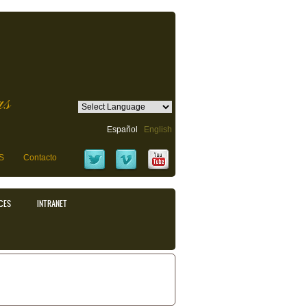
as
Español
English
S
Contacto
CES
INTRANET