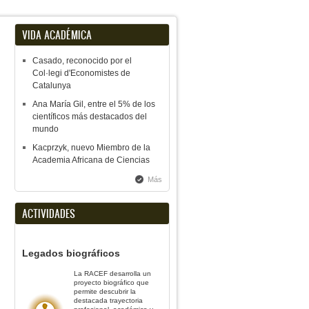
VIDA ACADÉMICA
Casado, reconocido por el
Col·legi d'Economistes de
Catalunya
Ana María Gil, entre el 5% de los
científicos más destacados del
mundo
Kacprzyk, nuevo Miembro de la
Academia Africana de Ciencias
Más
ACTIVIDADES
Legados biográficos
La RACEF desarrolla un
proyecto biográfico que
permite descubrir la
destacada trayectoria