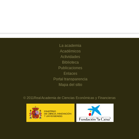
La academia
Académicos
Actividades
Biblioteca
Publicaciones
Enlaces
Portal transparencia
Mapa del sitio
© 2011Real Academia de Ciencias Económicas y Financieras