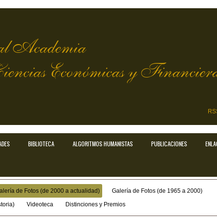
l Academia
Ciencias Económicas y Financier
RS
ADES
BIBLIOTECA
ALGORITMOS HUMANISTAS
PUBLICACIONES
ENLA
alería de Fotos (de 2000 a actualidad)
Galería de Fotos (de 1965 a 2000)
toria)
Videoteca
Distinciones y Premios