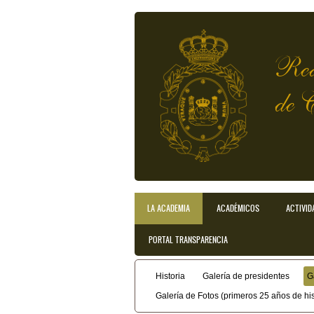
Pasar al contenido principal
Rea
de 
LA ACADEMIA
ACADÉMICOS
ACTIVID
Menú principal
PORTAL TRANSPARENCIA
Historia
Galería de presidentes
G
Menú secundario
Galería de Fotos (primeros 25 años de his