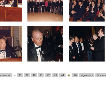
…
‹ anterior
38
39
40
41
42
43
44
46
siguiente ›
última »
45