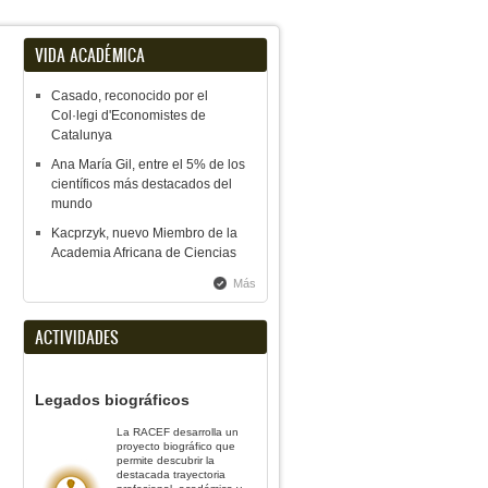
VIDA ACADÉMICA
Casado, reconocido por el
Col·legi d'Economistes de
Catalunya
Ana María Gil, entre el 5% de los
científicos más destacados del
mundo
Kacprzyk, nuevo Miembro de la
Academia Africana de Ciencias
Más
ACTIVIDADES
Legados biográficos
La RACEF desarrolla un
proyecto biográfico que
permite descubrir la
destacada trayectoria