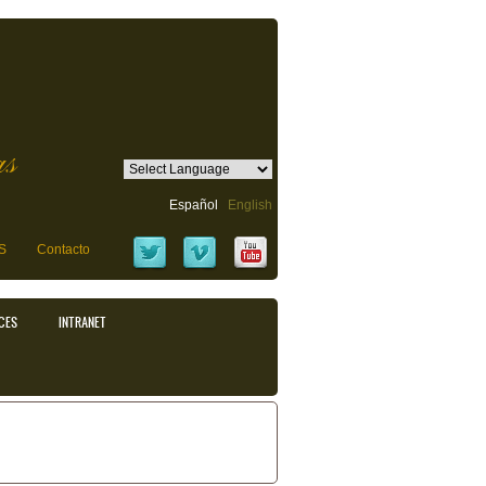
as
Español
English
S
Contacto
CES
INTRANET