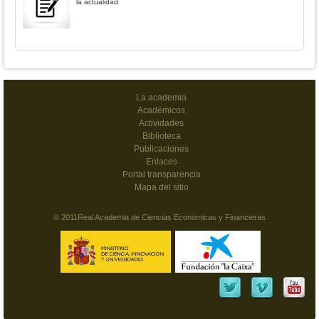
la actualidad
La academia
Académicos
Actividades
Biblioteca
Publicaciones
Enlaces
Portal transparencia
Mapa del sitio
© 2011Real Academia de Ciencias Económicas y Financieras