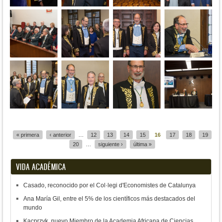
Páginas
« primera
‹ anterior
…
12
13
14
15
16
17
18
19
20
…
siguiente ›
última »
VIDA ACADÉMICA
Casado, reconocido por el Col·legi d'Economistes de Catalunya
Ana María Gil, entre el 5% de los científicos más destacados del
mundo
Kacprzyk, nuevo Miembro de la Academia Africana de Ciencias