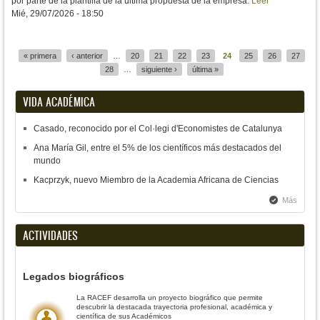
por parte de la plantilla de la última propuesta de la empresa.
Leer
Mié, 29/07/2026 - 18:50
« primera
‹ anterior
…
20
21
22
23
24
25
26
27
Páginas
28
…
siguiente ›
última »
VIDA ACADÉMICA
Casado, reconocido por el Col·legi d'Economistes de Catalunya
Ana María Gil, entre el 5% de los científicos más destacados del
mundo
Kacprzyk, nuevo Miembro de la Academia Africana de Ciencias
Más
ACTIVIDADES
Legados biográficos
La RACEF desarrolla un proyecto biográfico que permite
descubrir la destacada trayectoria profesional, académica y
científica de sus Académicos