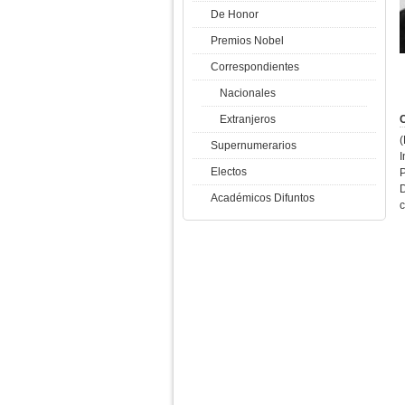
De Honor
Premios Nobel
Correspondientes
Nacionales
Extranjeros
C
(
Supernumerarios
I
Electos
P
D
Académicos Difuntos
c