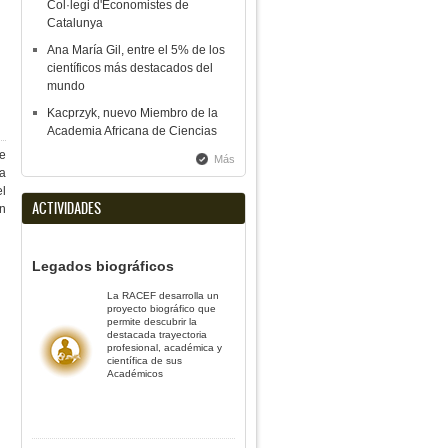
Col·legi d'Economistes de
Catalunya
Ana María Gil, entre el 5% de los
científicos más destacados del
mundo
Kacprzyk, nuevo Miembro de la
Academia Africana de Ciencias
de
Más
la
el
ACTIVIDADES
ón
Legados biográficos
La RACEF desarrolla un
proyecto biográfico que
permite descubrir la
destacada trayectoria
profesional, académica y
científica de sus
Académicos