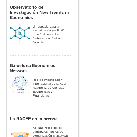
Observatorio de
Investigación New Trends in
Economics
Un espacio para la
investigación y reflexión
académicas en los
ámbitos económico-
financiero
Barcelona Economics
Network
Red de investigación
internacional de la Real
Academia de Ciencias
Económicas y
Financieras
La RACEF en la prensa
Así han recogido los
principales medios de
comunicación la actividad