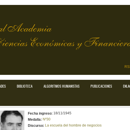
l Academia
Ciencias Económicas y Financier
RS
ADES
BIBLIOTECA
ALGORITMOS HUMANISTAS
PUBLICACIONES
ENLA
18/11/1945
Fecha ingreso:
Nº30
Medalla:
La escuela del hombre de negocios
Discurso: