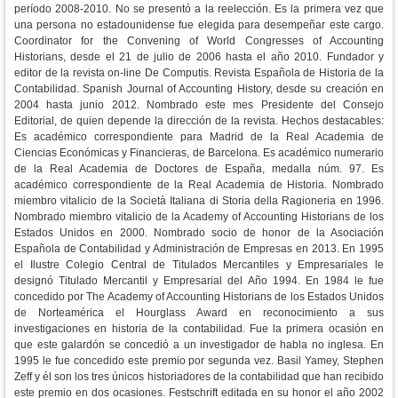
período 2008-2010. No se presentó a la reelección. Es la primera vez que
una persona no estadounidense fue elegida para desempeñar este cargo.
Coordinator for the Convening of World Congresses of Accounting
Historians, desde el 21 de julio de 2006 hasta el año 2010. Fundador y
editor de la revista on-line De Computis. Revista Española de Historia de la
Contabilidad. Spanish Journal of Accounting History, desde su creación en
2004 hasta junio 2012. Nombrado este mes Presidente del Consejo
Editorial, de quien depende la dirección de la revista. Hechos destacables:
Es académico correspondiente para Madrid de la Real Academia de
Ciencias Económicas y Financieras, de Barcelona. Es académico numerario
de la Real Academia de Doctores de España, medalla núm. 97. Es
académico correspondiente de la Real Academia de Historia. Nombrado
miembro vitalicio de la Società Italiana di Storia della Ragioneria en 1996.
Nombrado miembro vitalicio de la Academy of Accounting Historians de los
Estados Unidos en 2000. Nombrado socio de honor de la Asociación
Española de Contabilidad y Administración de Empresas en 2013. En 1995
el Ilustre Colegio Central de Titulados Mercantiles y Empresariales le
designó Titulado Mercantil y Empresarial del Año 1994. En 1984 le fue
concedido por The Academy of Accounting Historians de los Estados Unidos
de Norteamérica el Hourglass Award en reconocimiento a sus
investigaciones en historia de la contabilidad. Fue la primera ocasión en
que este galardón se concedió a un investigador de habla no inglesa. En
1995 le fue concedido este premio por segunda vez. Basil Yamey, Stephen
Zeff y él son los tres únicos historiadores de la contabilidad que han recibido
este premio en dos ocasiones. Festschrift editada en su honor el año 2002