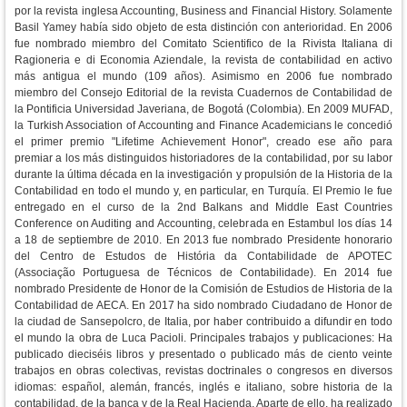
por la revista inglesa Accounting, Business and Financial History. Solamente
Basil Yamey había sido objeto de esta distinción con anterioridad. En 2006
fue nombrado miembro del Comitato Scientifico de la Rivista Italiana di
Ragioneria e di Economia Aziendale, la revista de contabilidad en activo
más antigua el mundo (109 años). Asimismo en 2006 fue nombrado
miembro del Consejo Editorial de la revista Cuadernos de Contabilidad de
la Pontificia Universidad Javeriana, de Bogotá (Colombia). En 2009 MUFAD,
la Turkish Association of Accounting and Finance Academicians le concedió
el primer premio "Lifetime Achievement Honor", creado ese año para
premiar a los más distinguidos historiadores de la contabilidad, por su labor
durante la última década en la investigación y propulsión de la Historia de la
Contabilidad en todo el mundo y, en particular, en Turquía. El Premio le fue
entregado en el curso de la 2nd Balkans and Middle East Countries
Conference on Auditing and Accounting, celebrada en Estambul los días 14
a 18 de septiembre de 2010. En 2013 fue nombrado Presidente honorario
del Centro de Estudos de História da Contabilidade de APOTEC
(Associação Portuguesa de Técnicos de Contabilidade). En 2014 fue
nombrado Presidente de Honor de la Comisión de Estudios de Historia de la
Contabilidad de AECA. En 2017 ha sido nombrado Ciudadano de Honor de
la ciudad de Sansepolcro, de Italia, por haber contribuido a difundir en todo
el mundo la obra de Luca Pacioli. Principales trabajos y publicaciones: Ha
publicado dieciséis libros y presentado o publicado más de ciento veinte
trabajos en obras colectivas, revistas doctrinales o congresos en diversos
idiomas: español, alemán, francés, inglés e italiano, sobre historia de la
contabilidad, de la banca y de la Real Hacienda. Aparte de ello, ha realizado