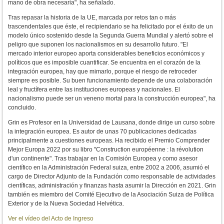
mano de obra necesaria", ha señalado.
Tras repasar la historia de la UE, marcada por retos tan o más
trascendentales que éste, el recipiendario se ha felicitado por el éxito de un
modelo único sostenido desde la Segunda Guerra Mundial y alertó sobre el
peligro que suponen los nacionalismos en su desarrollo futuro. "E
l
mercado
interior europeo aporta considerables beneficios económicos y
políticos que e
s imposible cuantificar. Se encuentra
en el corazón de la
integración europea, hay que mimarlo, porque el
riesgo de retroceder
siempre es posible. Su buen funcionamiento depende de una colaboración
leal y fructífera entre las instituciones europeas y nacionales. El
nacionalismo puede ser un veneno mortal para
la construcción europea", ha
concluido.
Grin es Profesor en la Universidad de Lausana, donde dirige un curso sobre
la integración europea. Es autor de unas 70 publicaciones dedicadas
principalmente a cuestiones europeas. Ha recibido el Premio Comprender
Mejor Europa 2022 por su libro "Construction européenne : la révolution
d'un continente". Tras trabajar en la Comisión Europea y como asesor
científico en la Administración Federal suiza, entre 2002 a 2006, asumió el
cargo de Director Adjunto de la Fundación como responsable de actividades
científicas, administración y finanzas hasta asumir la Dirección en 2021. Grin
también es miembro del Comité Ejecutivo de la Asociación Suiza de Política
Exterior y de la Nueva Sociedad Helvética.
Ver el vídeo del Acto de Ingreso