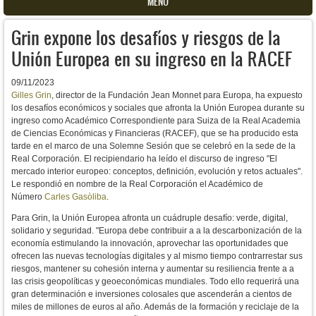
MENU
Grin expone los desafíos y riesgos de la
Unión Europea en su ingreso en la RACEF
09/11/2023
Gilles Grin
, director de la Fundación Jean Monnet para Europa, ha expuesto
los desafíos económicos y sociales que afronta la Unión Europea durante su
ingreso como Académico Correspondiente para Suiza de la Real Academia
de Ciencias Económicas y Financieras (RACEF), que se ha producido esta
tarde en el marco de una Solemne Sesión que se celebró en la sede de la
Real Corporación. El recipiendario ha leído el discurso de ingreso "El
mercado interior europeo: conceptos, definición, evolución y retos actuales".
Le respondió en nombre de la Real Corporación el Académico de
Número
Carles Gasòliba
.
Para Grin, la Unión Europea afronta un cuádruple desafío: verde, digital,
solidario y seguridad. "Europa
debe contribuir a a la descarbonización de la
economía estimulando la innovación,
aprovechar las oportunidades que
ofrecen las nuevas tecnologías digitales y al mismo tiempo contrarrestar
sus
riesgos, mantener su cohesión interna y aumentar su resiliencia frente a
a
las crisis geopolíticas y geoeconómicas mundiales. Todo ello r
equerirá una
gran determinación e inversiones colosales que ascenderán a cientos de
miles de millones de euros al año. Además de
la formación y reciclaje de la