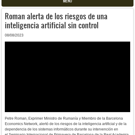
MENU
Roman alerta de los riesgos de una
inteligencia artificial sin control
08/08/2023
Petre Roman, Exprimer Ministro de Rumanía y Miembro de la Barcelona
Economics Network, alertó de los riesgos de la inteligencia artificial y de la
dependencia de los sistemas informáticos durante su intervención en
el
Seminario Internacional de Primavera de Barcelona de la
Real Academia