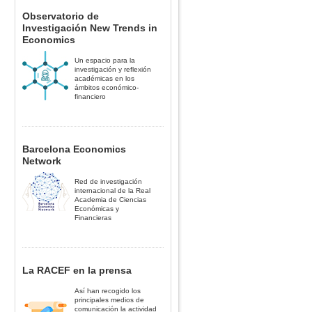
Observatorio de
Investigación New Trends in
Economics
Un espacio para la
investigación y reflexión
académicas en los
ámbitos económico-
financiero
Barcelona Economics
Network
Red de investigación
internacional de la Real
Academia de Ciencias
Económicas y
Financieras
La RACEF en la prensa
Así han recogido los
principales medios de
comunicación la actividad