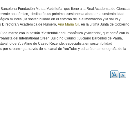
e Barcelona-Fundación Mutua Madrileña, que tiene a la Real Academia de Ciencia
erente académico, dedicará sus próximas sesiones a abordar la
sostenibilidad
égico mundial, la
sostenibilidad en el entorno de la alimentación y la salud y
 su Directora y Académica de Número,
Ana María Gil
, en la última Junta de Gobierno
0 de marzo con la sesión "Sostenibilidad urbanística y vivienda", que contó con la
rbanista del International Green Building Council; Luciano Barcellos de Paula,
'stakeholders', y Aline de Castro Rezende, especialista en sostenibilidad
 por streaming a través de su canal de YouTube y editará una monografía de la