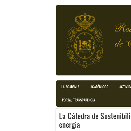
Pasar al contenido principal
Rea
de 
LA ACADEMIA
ACADÉMICOS
ACTIVID
Menú principal
PORTAL TRANSPARENCIA
La Cátedra de Sostenibili
energía