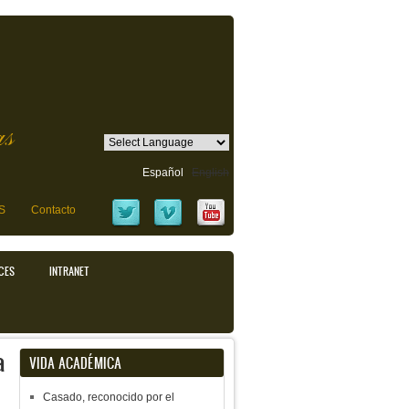
as
Español
English
S
Contacto
CES
INTRANET
a
VIDA ACADÉMICA
Casado, reconocido por el