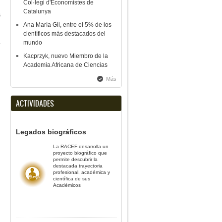
Col·legi d'Economistes de
Catalunya
s
Ana María Gil, entre el 5% de los
científicos más destacados del
.
mundo
Kacprzyk, nuevo Miembro de la
Academia Africana de Ciencias
Más
ACTIVIDADES
Legados biográficos
La RACEF desarrolla un
proyecto biográfico que
permite descubrir la
destacada trayectoria
profesional, académica y
científica de sus
Académicos