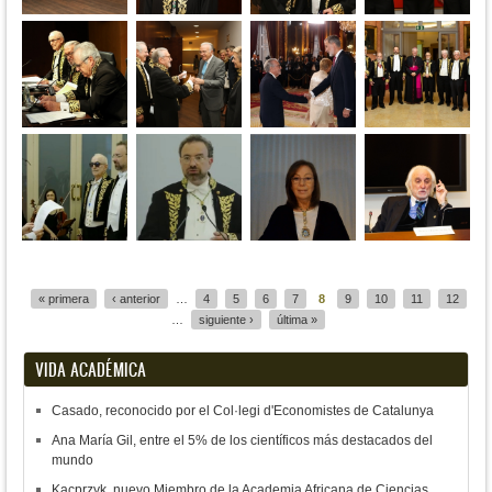
Páginas
« primera
‹ anterior
…
4
5
6
7
8
9
10
11
12
…
siguiente ›
última »
VIDA ACADÉMICA
Casado, reconocido por el Col·legi d'Economistes de Catalunya
Ana María Gil, entre el 5% de los científicos más destacados del
mundo
Kacprzyk, nuevo Miembro de la Academia Africana de Ciencias