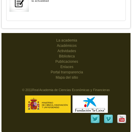
la actualidad
La academia
Académicos
Actividades
Biblioteca
Publicaciones
Enlaces
Portal transparencia
Mapa del sitio
© 2011Real Academia de Ciencias Económicas y Financieras