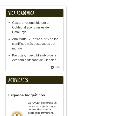
VIDA ACADÉMICA
Casado, reconocido por el
Col·legi d'Economistes de
Catalunya
Ana María Gil, entre el 5% de los
científicos más destacados del
mundo
Kacprzyk, nuevo Miembro de la
Academia Africana de Ciencias
Más
ACTIVIDADES
Legados biográficos
La RACEF desarrolla un
proyecto biográfico que
permite descubrir la
destacada trayectoria