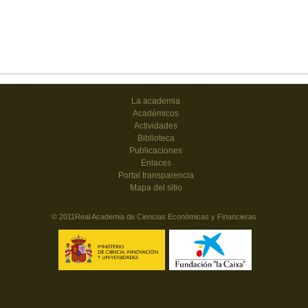
La academia
Académicos
Actividades
Biblioteca
Publicaciones
Enlaces
Portal transparencia
Mapa del sitio
© 2011Real Academia de Ciencias Económicas y Financieras