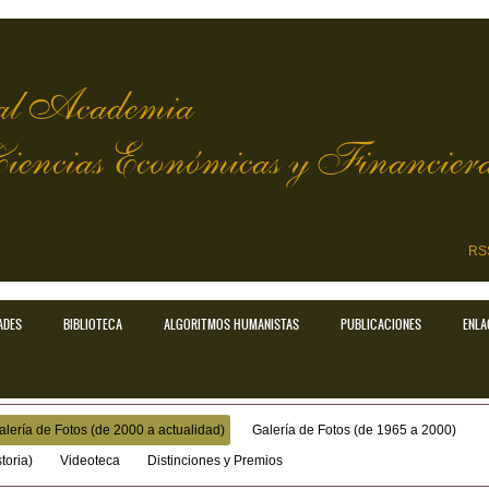
l Academia
Ciencias Económicas y Financier
RS
ADES
BIBLIOTECA
ALGORITMOS HUMANISTAS
PUBLICACIONES
ENLA
alería de Fotos (de 2000 a actualidad)
Galería de Fotos (de 1965 a 2000)
toria)
Videoteca
Distinciones y Premios