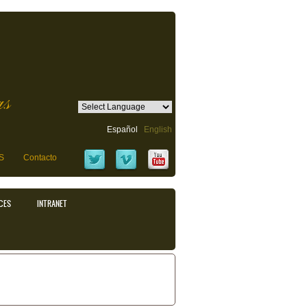
as
Español
English
S
Contacto
CES
INTRANET