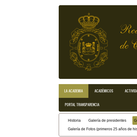
Pasar al contenido principal
Rea
de 
LA ACADEMIA
ACADÉMICOS
ACTIVID
Menú principal
PORTAL TRANSPARENCIA
Historia
Galería de presidentes
G
Menú secundario
Galería de Fotos (primeros 25 años de his