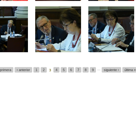
…
 primera
‹ anterior
1
2
4
5
6
7
8
9
siguiente ›
última »
3