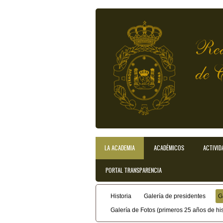
Pasar al contenido principal
Rea
de 
LA ACADEMIA
ACADÉMICOS
ACTIVID
Menú principal
PORTAL TRANSPARENCIA
Historia
Galería de presidentes
G
Menú secundario
Galería de Fotos (primeros 25 años de his