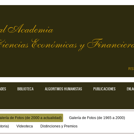
l Academia
Ciencias Económicas y Financier
RS
ADES
BIBLIOTECA
ALGORITMOS HUMANISTAS
PUBLICACIONES
ENLA
alería de Fotos (de 2000 a actualidad)
Galería de Fotos (de 1965 a 2000)
toria)
Videoteca
Distinciones y Premios