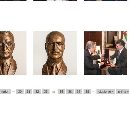
…
…
nterior
30
31
32
33
35
36
37
38
siguiente ›
última »
34