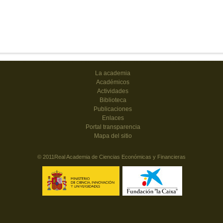
La academia
Académicos
Actividades
Biblioteca
Publicaciones
Enlaces
Portal transparencia
Mapa del sitio
© 2011Real Academia de Ciencias Económicas y Financieras