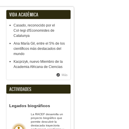
VIDA ACADÉMICA
Casado, reconocido por el
Col·legi d'Economistes de
Catalunya
Ana María Gil, entre el 5% de los
científicos más destacados del
mundo
Kacprzyk, nuevo Miembro de la
Academia Africana de Ciencias
Más
ACTIVIDADES
Legados biográficos
La RACEF desarrolla un
proyecto biográfico que
permite descubrir la
destacada trayectoria