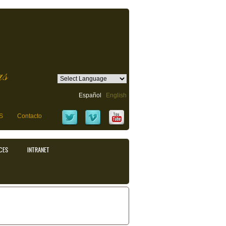
as
Español
English
S
Contacto
CES
INTRANET