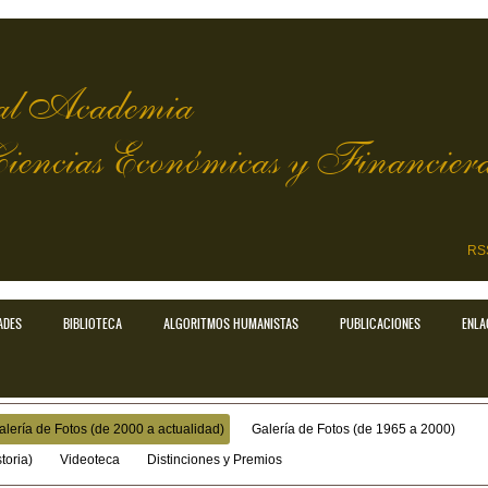
l Academia
Ciencias Económicas y Financier
RS
ADES
BIBLIOTECA
ALGORITMOS HUMANISTAS
PUBLICACIONES
ENLA
alería de Fotos (de 2000 a actualidad)
Galería de Fotos (de 1965 a 2000)
toria)
Videoteca
Distinciones y Premios