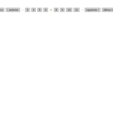
…
…
era
‹ anterior
3
4
5
6
8
9
10
11
siguiente ›
última »
7