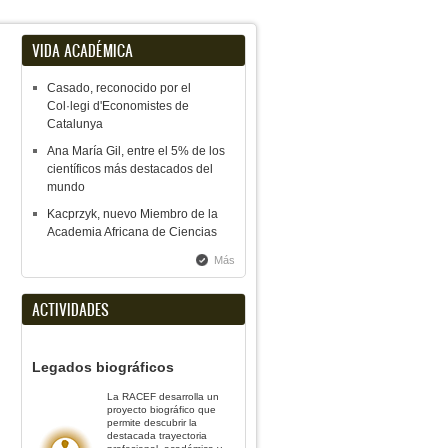
VIDA ACADÉMICA
Casado, reconocido por el
Col·legi d'Economistes de
Catalunya
Ana María Gil, entre el 5% de los
científicos más destacados del
mundo
Kacprzyk, nuevo Miembro de la
Academia Africana de Ciencias
Más
ACTIVIDADES
Legados biográficos
La RACEF desarrolla un
proyecto biográfico que
permite descubrir la
destacada trayectoria