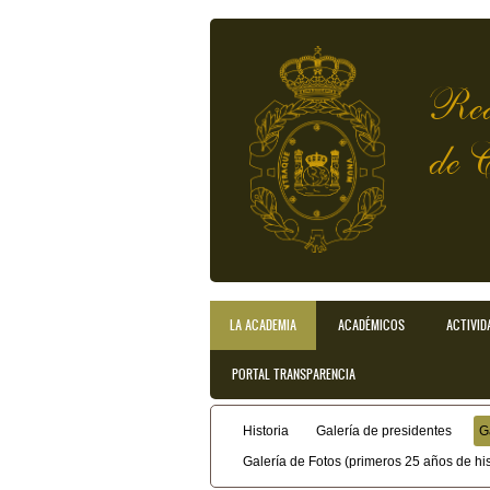
Pasar al contenido principal
Rea
de 
LA ACADEMIA
ACADÉMICOS
ACTIVID
Menú principal
PORTAL TRANSPARENCIA
Historia
Galería de presidentes
G
Menú secundario
Galería de Fotos (primeros 25 años de his