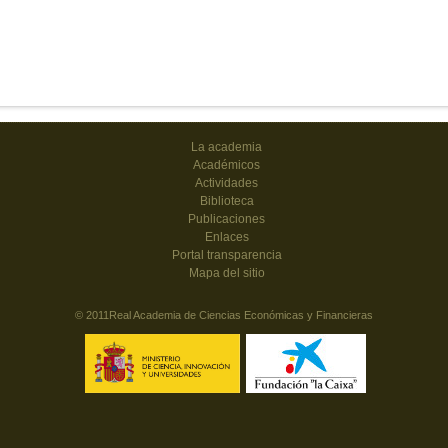
La academia
Académicos
Actividades
Biblioteca
Publicaciones
Enlaces
Portal transparencia
Mapa del sitio
© 2011Real Academia de Ciencias Económicas y Financieras