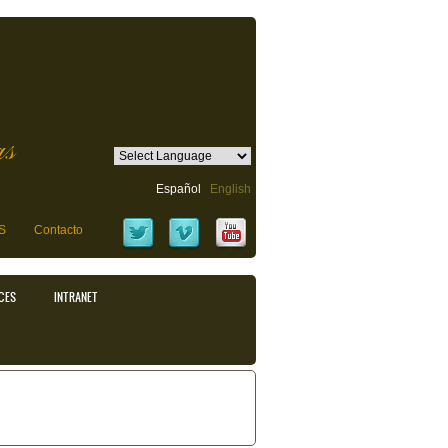
as
Español
English
S
Contacto
CES
INTRANET