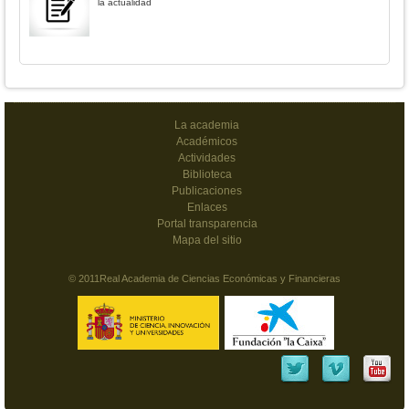
la actualidad
La academia
Académicos
Actividades
Biblioteca
Publicaciones
Enlaces
Portal transparencia
Mapa del sitio
© 2011Real Academia de Ciencias Económicas y Financieras