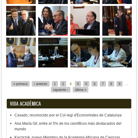
Páginas
« primera
‹ anterior
1
2
3
4
5
6
7
8
9
…
siguiente ›
última »
VIDA ACADÉMICA
Casado, reconocido por el Col·legi d'Economistes de Catalunya
Ana María Gil, entre el 5% de los científicos más destacados del
mundo
Kacprzyk, nuevo Miembro de la Academia Africana de Ciencias