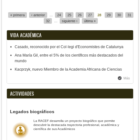
Páginas
« primera
‹ anterior
…
24
25
26
27
28
29
30
31
32
…
siguiente ›
última »
VIDA ACADÉMICA
Casado, reconocido por el Col·legi d'Economistes de Catalunya
Ana María Gil, entre el 5% de los científicos más destacados del
mundo
Kacprzyk, nuevo Miembro de la Academia Africana de Ciencias
Más
ACTIVIDADES
Legados biográficos
La RACEF desarrolla un proyecto biográfico que permite
descubrir la destacada trayectoria profesional, académica y
científica de sus Académicos