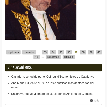
Páginas
« primera
‹ anterior
…
33
34
35
36
37
38
39
40
41
…
siguiente ›
última »
VIDA ACADÉMICA
Casado, reconocido por el Col·legi d'Economistes de Catalunya
Ana María Gil, entre el 5% de los científicos más destacados del
mundo
Kacprzyk, nuevo Miembro de la Academia Africana de Ciencias
Más