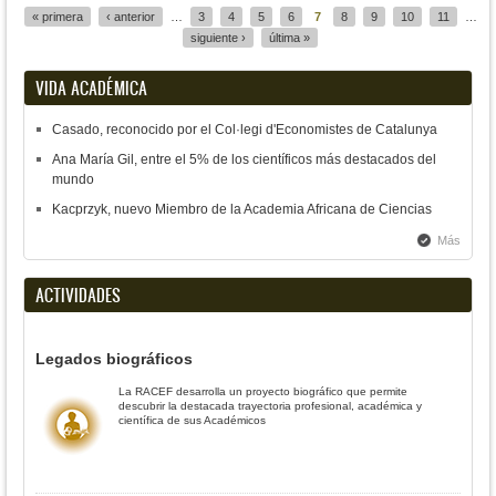
« primera
‹ anterior
…
3
4
5
6
7
8
9
10
11
…
siguiente ›
última »
VIDA ACADÉMICA
Casado, reconocido por el Col·legi d'Economistes de Catalunya
Ana María Gil, entre el 5% de los científicos más destacados del
mundo
Kacprzyk, nuevo Miembro de la Academia Africana de Ciencias
Más
ACTIVIDADES
Legados biográficos
La RACEF desarrolla un proyecto biográfico que permite
descubrir la destacada trayectoria profesional, académica y
científica de sus Académicos