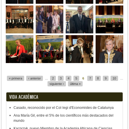
Páginas
« primera
‹ anterior
…
2
3
4
5
6
7
8
9
10
…
siguiente ›
última »
VIDA ACADÉMICA
Casado, reconocido por el Col·legi d'Economistes de Catalunya
Ana María Gil, entre el 5% de los científicos más destacados del
mundo
Kacprzyk, nuevo Miembro de la Academia Africana de Ciencias