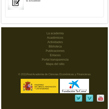
la actualidad
La academia
Académicos
Actividades
Biblioteca
Publicaciones
Enlaces
Portal transparencia
Mapa del sitio
© 2011Real Academia de Ciencias Económicas y Financieras