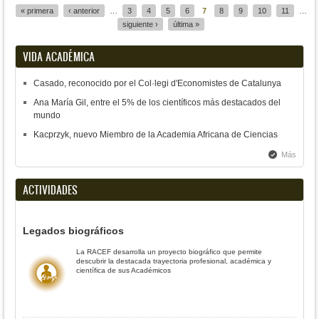
« primera
‹ anterior
…
3
4
5
6
7
8
9
10
11
…
siguiente ›
última »
VIDA ACADÉMICA
Casado, reconocido por el Col·legi d'Economistes de Catalunya
Ana María Gil, entre el 5% de los científicos más destacados del
mundo
Kacprzyk, nuevo Miembro de la Academia Africana de Ciencias
Más
ACTIVIDADES
Legados biográficos
La RACEF desarrolla un proyecto biográfico que permite
descubrir la destacada trayectoria profesional, académica y
científica de sus Académicos