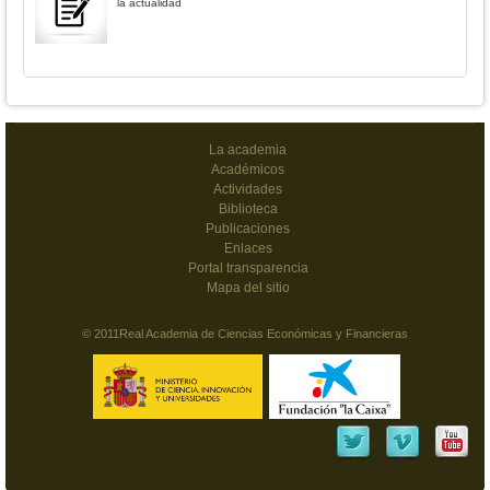
la actualidad
La academia
Académicos
Actividades
Biblioteca
Publicaciones
Enlaces
Portal transparencia
Mapa del sitio
© 2011Real Academia de Ciencias Económicas y Financieras