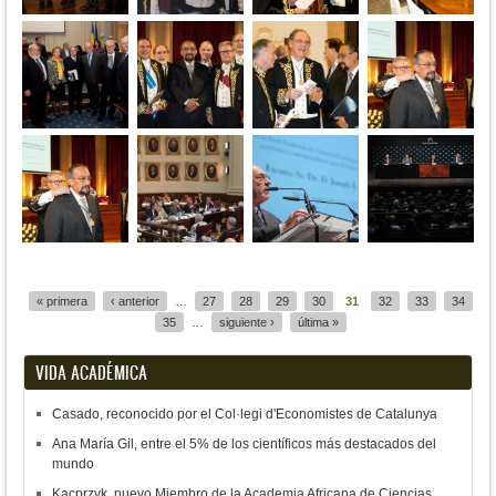
Páginas
« primera
‹ anterior
…
27
28
29
30
31
32
33
34
35
…
siguiente ›
última »
VIDA ACADÉMICA
Casado, reconocido por el Col·legi d'Economistes de Catalunya
Ana María Gil, entre el 5% de los científicos más destacados del
mundo
Kacprzyk, nuevo Miembro de la Academia Africana de Ciencias